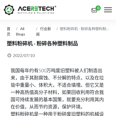
0
首
All
行业新
塑料粉碎机 - 粉碎各种塑料制品
产品
页
Blogs
闻
应用
塑料粉碎机 - 粉碎各种塑料制品
解决方案
2022/07/10
知识中心
我国每年约有500万吨废旧塑料被人们制造出
关于我们
来，由于其耐腐蚀、不分解的特点，以及在垃
圾中重量小、体积大，不适合填埋。但它又是
联系我们
一种高热值高分子材料，如果回收利用符合我
国可持续发展的基本国策，就要充分利用其内
简体中文
English (US)
在价值，从而节约资源，保护环境。
русский язык
Español
塑料粉碎机是一种用于粉碎废旧塑料的机械设