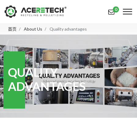
0
首页
About Us
Quality advantages
产品
应用
解决方案
QUALITY
知识中心
ADVANTAGES
关于我们
联系我们
简体中文
English (US)
русский язык
Español