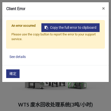
0
×
Client Error
An error occurred
首页
Products
废塑料清洗造粒回收系统
Copy the full error to clipboard
产品
WTS 废水回收处理系统(3吨/小时)
Please use the copy button to report the error to your support
service.
应用
解决方案
See details
知识中心
关于我们
確定
联系我们
简体中文
English (US)
WTS 废水回收处理系统(3吨/小时)
русский язык
Español