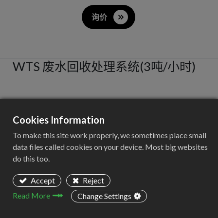
询价
WTS 废水回收处理系统(3吨/小时)
项目概况
Cookies Information
在塑料清洗过程中，通常会使用到热碱洗工艺对塑料清
To make this site work properly, we sometimes place small
洗清洗，清洗过程中会产生热碱废水，如果热碱废水直
data files called cookies on your device. Most big websites
接排放至废水站处理，需要重新补充大量的化学药剂以
do this too.
及热量，同时会增加废水站废水处理费用。故我们配套
了在线水处理装置，可大量减少能耗及化学药剂的使
Accept
Reject
用，节约运行成本。
Read More
Change Settings