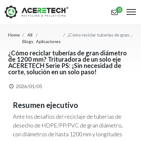
0
Home
All
¿Cómo reciclar tuberías de gran diámetro de 1200 mm? Trituradora de un solo eje ACERETECH Serie PS: ¡Sin necesidad de corte, solución en un solo paso!
Productos
Blogs
Aplicaciones
Aplicaciones
¿Cómo reciclar tuberías de gran diámetro
de 1200 mm? Trituradora de un solo eje
ACERETECH Serie PS: ¡Sin necesidad de
Soluciones
corte, solución en un solo paso!
Apoyo
2026/01/05
Sobre nosotros
Resumen ejecutivo
Contáctenos
Ante los desafíos del reciclaje de tuberías de
简体中文
English (US)
desecho de HDPE/PP/PVC de gran diámetro,
con diámetros de hasta 1200 mm y longitudes
русский язык
Español