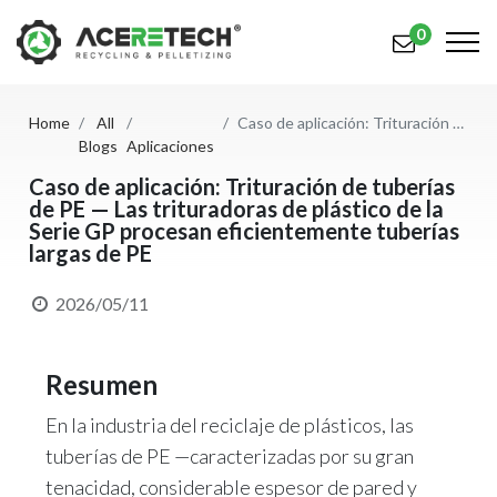
0
Home
All
Caso de aplicación: Trituración de tuberías de PE — Las trituradoras de plástico de la Serie GP procesan eficientemente tuberías largas de PE
Productos
Blogs
Aplicaciones
Aplicaciones
Caso de aplicación: Trituración de tuberías
de PE — Las trituradoras de plástico de la
Serie GP procesan eficientemente tuberías
Soluciones
largas de PE
Apoyo
2026/05/11
Sobre nosotros
Contáctenos
Resumen
En la industria del reciclaje de plásticos, las
简体中文
English (US)
tuberías de PE —caracterizadas por su gran
русский язык
Español
tenacidad, considerable espesor de pared y