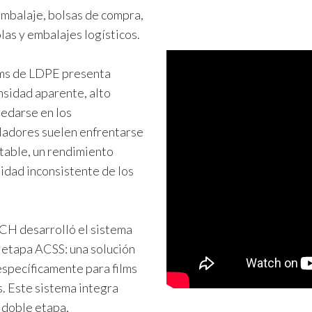
embalaje, bolsas de compra,
las y embalajes logísticos.
ilms de LDPE presenta
nsidad aparente, alto
edarse en los
ladores suelen enfrentarse
table, un rendimiento
lidad inconsistente de los
CH desarrolló el sistema
 etapa ACSS: una solución
 específicamente para films
. Este sistema integra
 doble etapa,