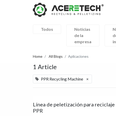
Todos
Noticias
N
de la
d
empresa
i
Home
All Blogs
Aplicaciones
1 Article
PPR Recycling Machine
×
Línea de peletización para reciclaje
PPR