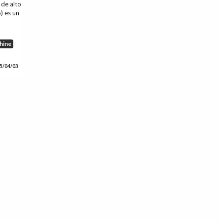
 de alto
) es un
hine
5/04/03