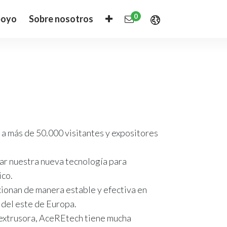
0
oyo
Sobre nosotros
o a más de 50.000 visitantes y expositores
tar nuestra nueva tecnología para
ico.
cionan de manera estable y efectiva en
 del este de Europa.
ra extrusora, AceREtech tiene mucha