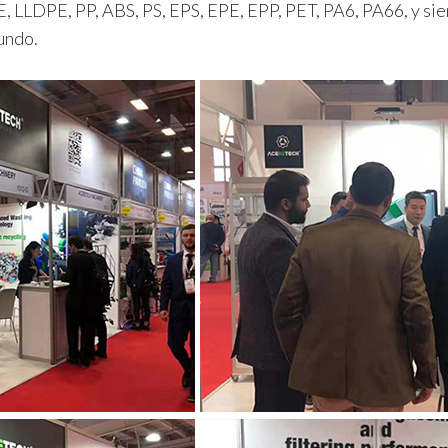
, LLDPE, PP, ABS, PS, EPS, EPE, EPP, PET, PA6, PA66, y sie
undo.