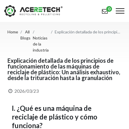
0
Home
All
Explicación detallada de los principios de funcionamiento de las máquinas de reciclaje de plástico: Un análisis exhaustivo, desde la trituración hasta la granulación
Productos
Blogs
Noticias
de la
Aplicaciones
industria
Explicación detallada de los principios de
Soluciones
funcionamiento de las máquinas de
reciclaje de plástico: Un análisis exhaustivo,
Apoyo
desde la trituración hasta la granulación
Sobre nosotros
2026/03/23
Contáctenos
I. ¿Qué es una máquina de
简体中文
English (US)
reciclaje de plástico y cómo
русский язык
Español
funciona?