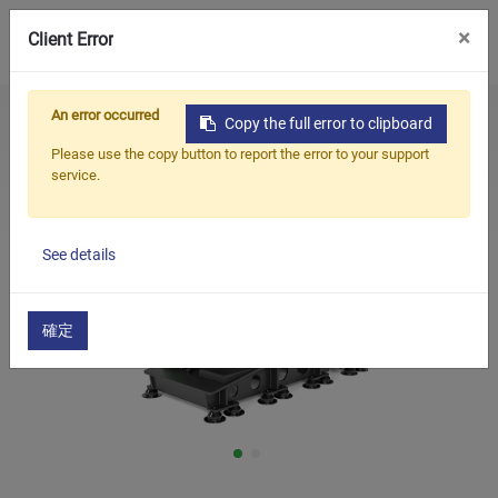
0
×
Client Error
An error occurred
Home
Products
Trituradora
Copy the full error to clipboard
Productos
Máquina trituradora de plástico de la serie GP para moler
Please use the copy button to report the error to your support
tubos de plástico largos
service.
Aplicaciones
Soluciones
See details
Apoyo
Sobre nosotros
確定
Contáctenos
简体中文
English (US)
русский язык
Español