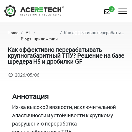
0
Home
All
Как эффективно перерабатывать крупногабаритный ТПУ? Решение на базе шредера HS и дробилки GF
Продукция
Blogs
приложения
Приложения
Как эффективно перерабатывать
крупногабаритный ТПУ? Решение на базе
шредера HS и дробилки GF
Решения
Поддерживать
2026/05/06
О предприятии
Аннотация
Связаться с нами
Из-за высокой вязкости, исключительной
简体中文
English (US)
эластичности и устойчивости к хрупкому
разрушению переработка
русский язык
Español
крупногабаритного ТПУ