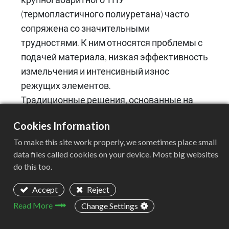
(термопластичного полиуретана) часто
сопряжена со значительными
трудностями. К ним относятся проблемы с
подачей материала, низкая эффективность
измельчения и интенсивный износ
режущих элементов.
Традиционные решения, основанные на
использовании одной машины для
Cookies Information
измельчения, зачастую не способны
одновременно обеспечить эффективную
To make this site work properly, we sometimes place small
data files called cookies on your device. Most big websites
подачу крупногабаритных материалов и
do this too.
выполнить требование по получению
мелкодисперсной фракции. Для решения
Accept
Reject
этой актуальной отраслевой проблемы
Read More
Change Settings
компания ACERETECH представила
двухступенчатую систему измельчения,