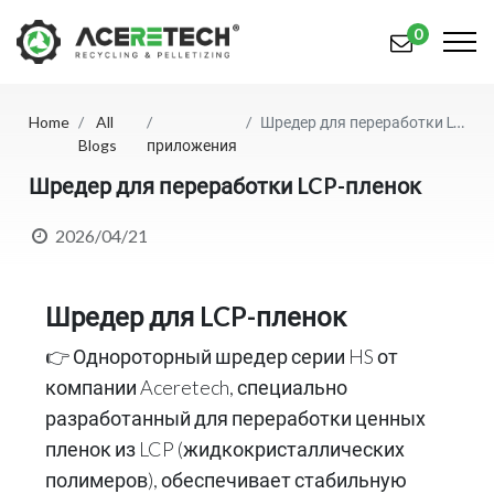
0
Home
All
Шредер для переработки LCP-пленок
Продукция
Blogs
приложения
Приложения
Шредер для переработки LCP-пленок
Решения
2026/04/21
Поддерживать
Шредер для LCP-пленок
О предприятии
👉 Однороторный шредер серии HS от
Связаться с нами
компании Aceretech, специально
разработанный для переработки ценных
简体中文
English (US)
пленок из LCP (жидкокристаллических
русский язык
Español
полимеров), обеспечивает стабильную