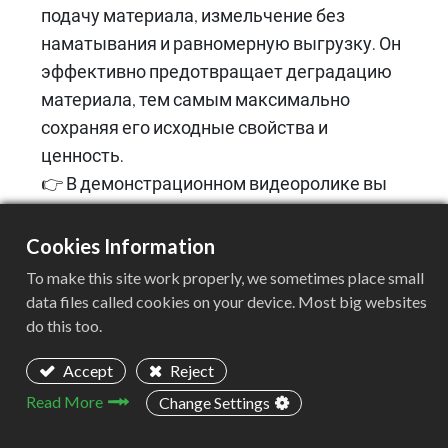
подачу материала, измельчение без
наматывания и равномерную выгрузку. Он
эффективно предотвращает деградацию
материала, тем самым максимально
сохраняя его исходные свойства и
ценность.
👉 В демонстрационном видеоролике вы
наглядно увидите, как это оборудование
эффективно перерабатывает тонкие,
Cookies Information
высокопрочные пленки, производя
To make this site work properly, we sometimes place small
качественную измельченную фракцию
data files called cookies on your device. Most big websites
однородного размера — идеальное сырье
do this too.
для последующего процесса грануляции.
Accept
Reject
Read More
Change Settings
Learn more