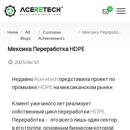
0
Home
All
Customer
Мексика Переработка HDPE
Продукция
Blogs
Achievements
Приложения
Мексика Переработка HDPE
Решения
2025/06/10
Поддерживать
Недавно Aceretech представила проект по
О предприятии
промывке HDPE на мексиканском рынке.
Связаться с нами
Клиент уже много лет реализует
собственный цикл переработки HDPE.
简体中文
English (US)
Переработка — это всего лишь один сектор
русский язык
Español
в его группе, основным бизнесом которой