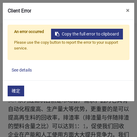
0
×
Client Error
An error occurred
首
All
行业新
SCF自清洁过滤系统适用于塑料造粒机
Copy the full error to clipboard
产品
页
Blogs
闻
Please use the copy button to report the error to your support
service.
应用
SCF自清洁过滤系统适用于塑料造粒机
解决方案
2023/05/10
See details
知识中心
众所周知，ACERETECH是一家专注于废旧塑料回
关于我们
收机研发制造的企业。
確定
SCF系列过滤机目前是市场客户需求，因为它具有
联系我们
自动化程度高、生产量大等优势，更重要的是可以
提高再生料的回收率，排渣率（排渣量与伴随排渣
简体中文
English (US)
的塑料含量之比）可以达到1：1，促使我们回收
русский язык
Español
企业在产能和人工使用方面大大提升竞争力。我们