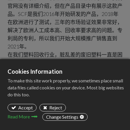
官网没有详细介绍，但在产品目录中有展示这款产
品。SCF是我们2016年开始研发的产品，2018年
在欧洲进行了测试，三年的市场验证效果非常好，
解决了欧洲人工成本高、回收率要求高的问题。专
利局的专利，所以我们开始大规模推广销售直到
2021年。
在我们塑料回收行业，脏乱差的废旧塑料一直是困
扰行业的难题，但是SCF过滤系统似乎特别适合重
污染塑料的造粒。SCF过滤器的原理其实很简单，
Cookies Information
激光高强滤网结合液压排渣结构，自动过滤去除塑
To make this site work properly, we sometimes place small
料中的杂质。为什么它适合重污染回收，是因为它
data files called cookies on your device. Most big websites
do this too.
有自动排渣功能，不需要人工更换滤网，减少换网
频率而不影响生产率，特别是在我们1200kg/h造
Accept
Reject
粒系统上运行时大放异彩。
Read More
Change Settings
SCF过滤器可以提高废旧塑料的回收率，保守估计
可以提高10%的回收效率，经济价值和环保价值提