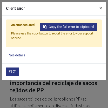
0
×
Client Error
An error occurred
Home
All
Soluciones de reciclaje de sacos tejidos de PP: Guía completa para un reciclaje y peletizado eficientes
Copy the full error to clipboard
Productos
Blogs
Aplicaciones
Please use the copy button to report the error to your support
service.
Aplicaciones
Soluciones de reciclaje de sacos tejidos de
PP: Guía completa para un reciclaje y
peletizado eficientes
Soluciones
See details
Apoyo
2026/06/30
Sobre nosotros
確定
I. Introducción: La creciente
Contáctenos
importancia del reciclaje de sacos
tejidos de PP
简体中文
English (US)
Los sacos tejidos de polipropileno (PP) se
русский язык
Español
utilizan ampliamente en diversas industrias