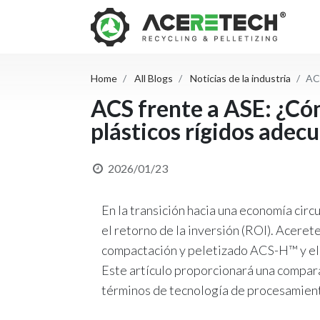
Home
All Blogs
Noticias de la industria
ACS
ACS frente a ASE: ¿Cóm
plásticos rígidos adec
2026/01/23
En la transición hacia una economía circ
el retorno de la inversión (ROI). Aceret
compactación y peletizado ACS-H™ y el s
Este artículo proporcionará una compara
términos de tecnología de procesamiento,