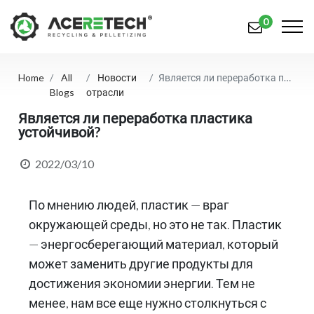
0
Home
All
Новости
Является ли переработка пластика устойчивой?
Продукция
Blogs
отрасли
Приложения
Является ли переработка пластика
устойчивой?
Решения
2022/03/10
Поддерживать
По мнению людей, пластик — враг
О предприятии
окружающей среды, но это не так. Пластик
Связаться с нами
— энергосберегающий материал, который
может заменить другие продукты для
简体中文
English (US)
достижения экономии энергии. Тем не
русский язык
Español
менее, нам все еще нужно столкнуться с