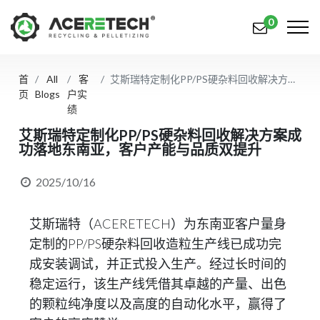
0
首
All
客
艾斯瑞特定制化PP/PS硬杂料回收解决方案成功落地东南亚，客户产能与品质双提升
产品
页
Blogs
户实
绩
应用
艾斯瑞特定制化PP/PS硬杂料回收解决方案成
功落地东南亚，客户产能与品质双提升
解决方案
知识中心
2025/10/16
关于我们
艾斯瑞特（ACERETECH）为东南亚客户量身
联系我们
定制的PP/PS硬杂料回收造粒生产线已成功完
成安装调试，并正式投入生产。经过长时间的
简体中文
English (US)
稳定运行，该生产线凭借其卓越的产量、出色
的颗粒纯净度以及高度的自动化水平，赢得了
русский язык
Español