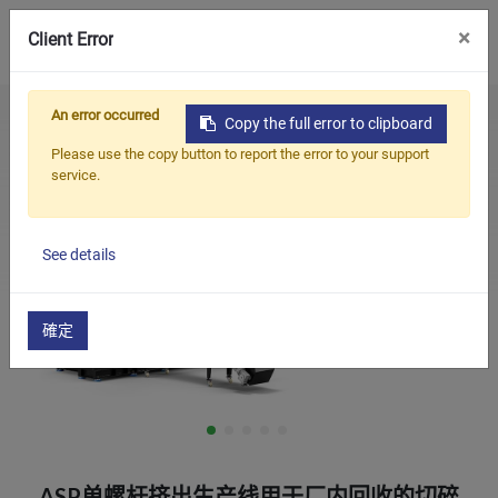
0
×
Client Error
An error occurred
首页
Products
废塑料回收造粒系统
Copy the full error to clipboard
产品
ASP单螺杆挤出生产线用于厂内回收的切碎和造粒
Please use the copy button to report the error to your support
service.
应用
解决方案
See details
知识中心
关于我们
確定
联系我们
简体中文
English (US)
русский язык
Español
ASP单螺杆挤出生产线用于厂内回收的切碎