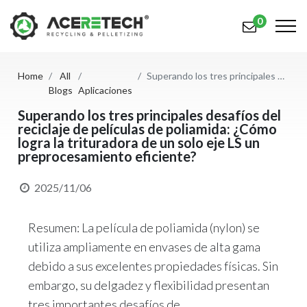
0
Home
All
Superando los tres principales desafíos del reciclaje de películas de poliamida: ¿Cómo logra la trituradora de un solo eje LS un preprocesamiento eficiente?
Productos
Blogs
Aplicaciones
Aplicaciones
Superando los tres principales desafíos del
reciclaje de películas de poliamida: ¿Cómo
logra la trituradora de un solo eje LS un
Soluciones
preprocesamiento eficiente?
Apoyo
2025/11/06
Sobre nosotros
Resumen: La película de poliamida (nylon) se
Contáctenos
utiliza ampliamente en envases de alta gama
简体中文
English (US)
debido a sus excelentes propiedades físicas. Sin
embargo, su delgadez y flexibilidad presentan
русский язык
Español
tres importantes desafíos de