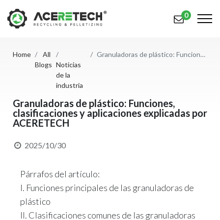
0
Home
All
Granuladoras de plástico: Funciones, clasificaciones y aplicaciones explicadas por ACERETECH
Productos
Blogs
Noticias
de la
Aplicaciones
industria
Granuladoras de plástico: Funciones,
Soluciones
clasificaciones y aplicaciones explicadas por
ACERETECH
Apoyo
Sobre nosotros
2025/10/30
Contáctenos
Párrafos del artículo:
I. Funciones principales de las granuladoras de
简体中文
English (US)
plástico
русский язык
Español
II. Clasificaciones comunes de las granuladoras