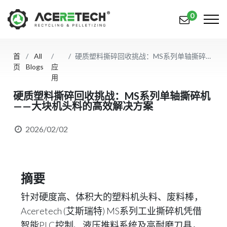
0
首
All
硬质塑料撕碎回收挑战：MS系列单轴撕碎机——大块机头料的高效解决方案
产品
页
Blogs
应
用
应用
硬质塑料撕碎回收挑战：MS系列单轴撕碎机
——大块机头料的高效解决方案
解决方案
知识中心
2026/02/02
关于我们
联系我们
摘要
简体中文
English (US)
针对硬度高、体积大的塑料机头料、废料棒，
Aceretech (艾斯瑞特) MS系列工业撕碎机凭借
русский язык
Español
智能PLC控制、液压推料系统及高耐磨刀具，