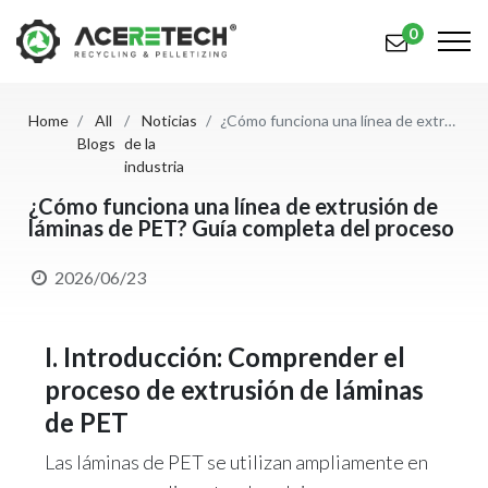
0
Home
All
Noticias
¿Cómo funciona una línea de extrusión de láminas de PET? Guía completa del proceso
Productos
Blogs
de la
industria
Aplicaciones
¿Cómo funciona una línea de extrusión de
láminas de PET? Guía completa del proceso
Soluciones
Apoyo
2026/06/23
Sobre nosotros
I. Introducción: Comprender el
Contáctenos
proceso de extrusión de láminas
de PET
简体中文
English (US)
Las láminas de PET se utilizan ampliamente en
русский язык
Español