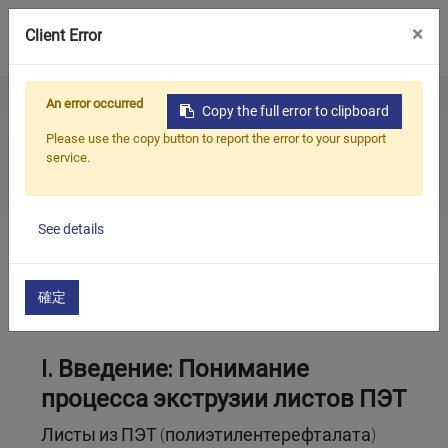
0
×
Client Error
An error occurred
Home
All
Как работает линия по производству листов ПЭТ методом экструзии? Полное руководство по технологическому процессу
Copy the full error to clipboard
Продукция
Blogs
Новости
Please use the copy button to report the error to your support
отрасли
service.
Приложения
Как работает линия по производству
листов ПЭТ методом экструзии? Полное
Решения
руководство по технологическому
See details
процессу
Поддерживать
О предприятии
2026/06/23
確定
Связаться с нами
I. Введение: Понимание
简体中文
English (US)
процесса экструзии листов ПЭТ
русский язык
Español
Листы из ПЭТ (полиэтилентерефталата)