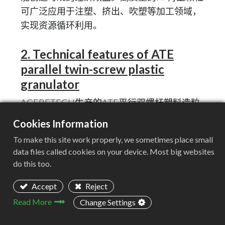
可广泛应用于注塑、挤出、吹塑等加工领域，
实现资源循环利用。
2. Technical features of ATE
parallel twin-screw plastic
granulator
ACERETECH生产的ATE平行双螺杆塑料造粒
机是专为塑料回收改性领域开发的高效设备，
Cookies Information
尤其适用于PP废料的回收造粒。该设备融合了
To make this site work properly, we sometimes place small
多项先进技术：
data files called cookies on your device. Most big websites
do this too.
1. 核心动力系统：采用国际知名品牌电机和高
精度齿轮箱，确保设备运行稳定可靠，功率输
Accept
Reject
出稳定，能源效率高。
Read More
Change Settings
2. 侧进料系统：独特的侧进料设计可适应不同