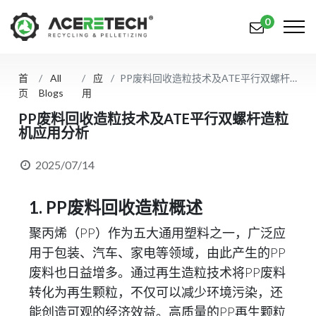
0
首
All
应
PP废料回收造粒技术及ATE平行双螺杆造粒机应用分析
产品
页
Blogs
用
应用
PP废料回收造粒技术及ATE平行双螺杆造粒
机应用分析
解决方案
2025/07/14
知识中心
1. PP废料回收造粒概述
关于我们
聚丙烯（PP）作为五大通用塑料之一，广泛应
联系我们
用于包装、汽车、家电等领域，由此产生的PP
废料也日益增多。通过再生造粒技术将PP废料
简体中文
English (US)
转化为再生颗粒，不仅可以减少环境污染，还
русский язык
Español
能创造可观的经济效益。高质量的PP再生颗粒