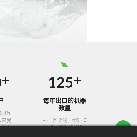
+
+
0
125
户
每年出口的机器
数量
球拥有
未来我
PET 回收线、塑料造
多客户
粒机、撕碎机/破碎
。
机、清洗线