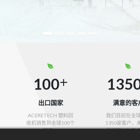
+
100
135
出口国家
满意的客
ACERETECH 塑料回
我们目前在全
收机销售到全球100个
1350家客户，
国家。
们将努力为更
提供服务