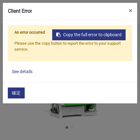
0
×
Client Error
An error occurred
Home
Products
Trituradora
Copy the full error to clipboard
Productos
Trituradora plástica industrial ajustable de los residuos del
Please use the copy button to report the error to your support
tubo del PE del PVC de los PP de la serie del MS
service.
Aplicaciones
Soluciones
See details
Apoyo
Sobre nosotros
確定
Contáctenos
简体中文
English (US)
русский язык
Español