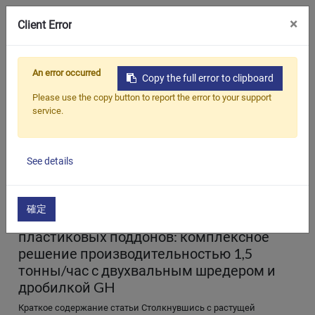
0
×
Client Error
An error occurred
Copy the full error to clipboard
Все
Новости компании
Новости отрасли
Вы
Продукция
Please use the copy button to report the error to your support
service.
Приложения
Решения
See details
Поддерживать
Home
All Blogs
приложения
О предприятии
確定
Эффективный процесс переработки
пластиковых поддонов: комплексное
Связаться с нами
решение производительностью 1,5
тонны/час с двухвальным шредером и
简体中文
English (US)
дробилкой GH
русский язык
Español
Краткое содержание статьи Столкнувшись с растущей