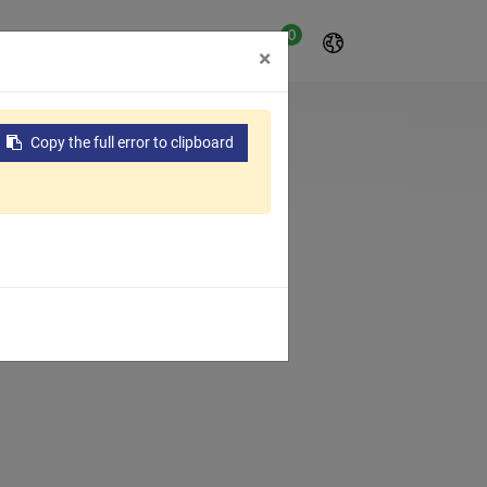
0
oyo
Sobre nosotros
×
Copy the full error to clipboard