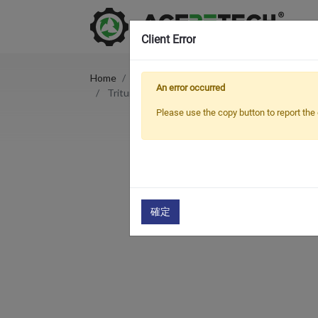
Client Error
Home
Products
Trituradora
An error occurred
Trituradora de plástico duro de eje único serie 
Please use the copy button to report the 
確定